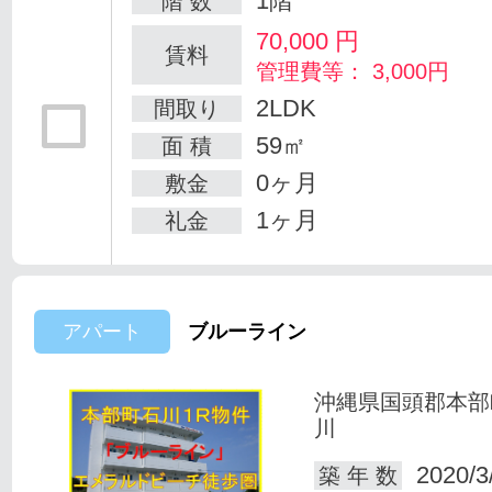
1階
階 数
70,000
円
賃料
管理費等： 3,000円
2LDK
間取り
59㎡
面 積
0ヶ月
敷金
1ヶ月
礼金
アパート
ブルーライン
沖縄県国頭郡本部
川
2020/3
築 年 数