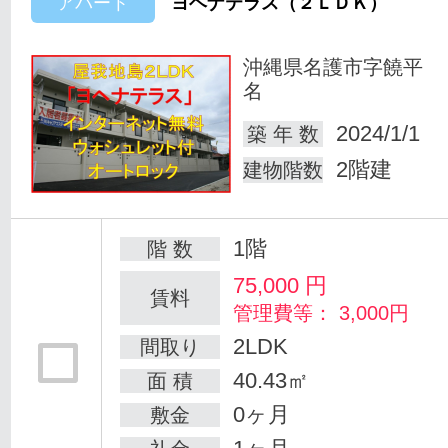
アパート
ヨヘナテラス（２ＬＤＫ）
沖縄県名護市字饒平
名
2024/1/1
築 年 数
2階建
建物階数
1階
階 数
75,000
円
賃料
管理費等： 3,000円
2LDK
間取り
40.43㎡
面 積
0ヶ月
敷金