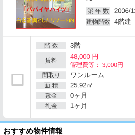
2006/1
築 年 数
4階建
建物階数
3階
階 数
48,000
円
賃料
管理費等： 3,000円
ワンルーム
間取り
25.92㎡
面 積
0ヶ月
敷金
1ヶ月
礼金
おすすめ物件情報