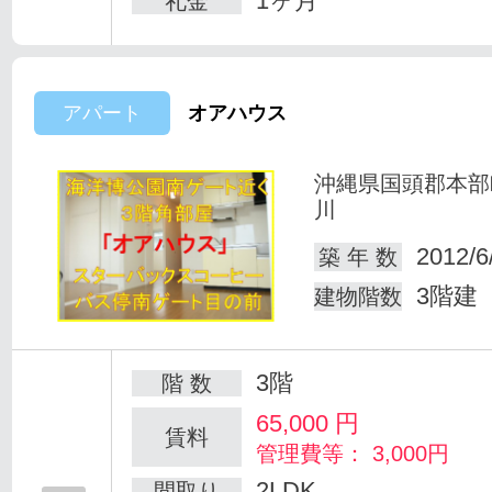
1ヶ月
礼金
アパート
オアハウス
沖縄県国頭郡本部
川
2012/6
築 年 数
3階建
建物階数
3階
階 数
65,000
円
賃料
管理費等： 3,000円
2LDK
間取り