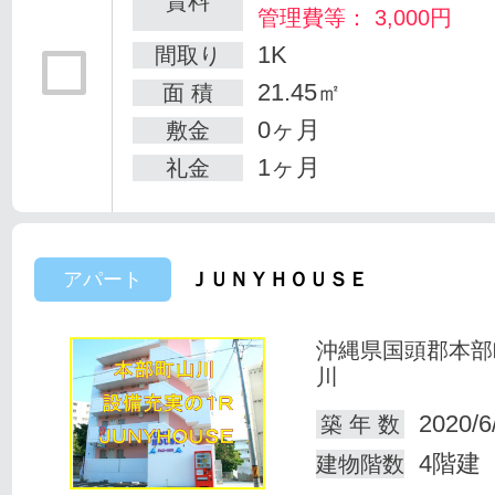
賃料
管理費等： 3,000円
1K
間取り
21.45㎡
面 積
0ヶ月
敷金
1ヶ月
礼金
アパート
ＪＵＮＹＨＯＵＳＥ
沖縄県国頭郡本部
川
2020/6
築 年 数
4階建
建物階数