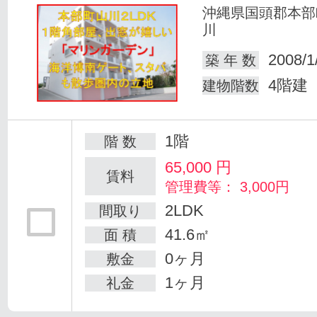
沖縄県国頭郡本部
川
2008/1
築 年 数
4階建
建物階数
1階
階 数
65,000
円
賃料
管理費等： 3,000円
2LDK
間取り
41.6㎡
面 積
0ヶ月
敷金
1ヶ月
礼金