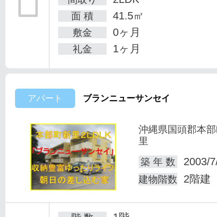
41.5㎡
面 積
0ヶ月
敷金
1ヶ月
礼金
アパート
ブランニューサンセイ
沖縄県国頭郡本部
里
2003/7
築 年 数
2階建
建物階数