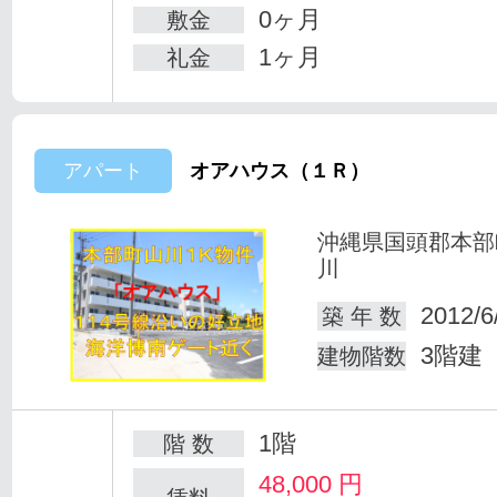
0ヶ月
敷金
1ヶ月
礼金
アパート
オアハウス（１Ｒ）
沖縄県国頭郡本部
川
2012/6
築 年 数
3階建
建物階数
1階
階 数
48,000
円