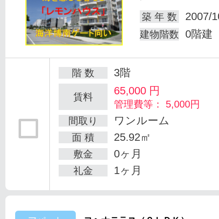
2007/1
築 年 数
0階建
建物階数
3階
階 数
65,000
円
賃料
管理費等： 5,000円
ワンルーム
間取り
25.92㎡
面 積
0ヶ月
敷金
1ヶ月
礼金