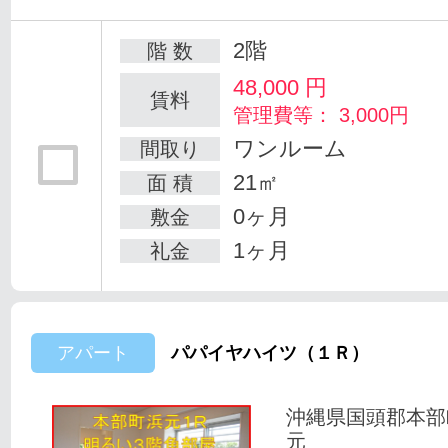
2階
階 数
48,000
円
賃料
管理費等： 3,000円
ワンルーム
間取り
21㎡
面 積
0ヶ月
敷金
1ヶ月
礼金
アパート
パパイヤハイツ（１Ｒ）
沖縄県国頭郡本部
元