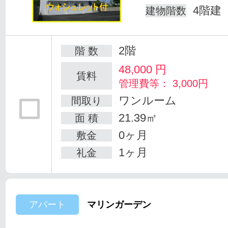
4階建
建物階数
2階
階 数
48,000
円
賃料
管理費等： 3,000円
ワンルーム
間取り
21.39㎡
面 積
0ヶ月
敷金
1ヶ月
礼金
アパート
マリンガーデン