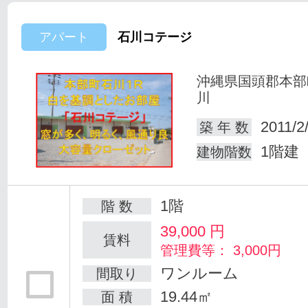
アパート
石川コテージ
沖縄県国頭郡本部
川
2011/2
築 年 数
1階建
建物階数
1階
階 数
39,000
円
賃料
管理費等： 3,000円
ワンルーム
間取り
19.44㎡
面 積